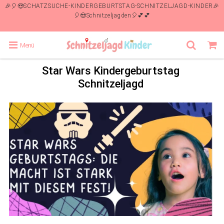
🎉🎈😍SCHATZSUCHE-KINDERGEBURTSTAG-SCHNITZELJAGD-KINDER🎉
🎈😍Schnitzeljagden🎈💕💕
Menü
Star Wars Kindergeburtstag
Schnitzeljagd