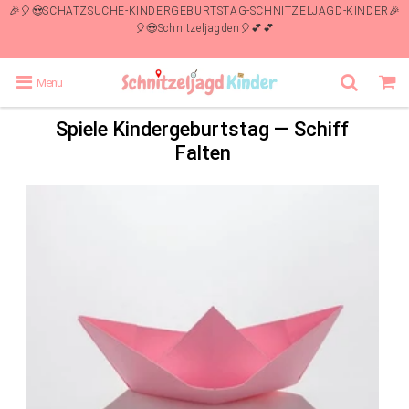
🎉🎈😍SCHATZSUCHE-KINDERGEBURTSTAG-SCHNITZELJAGD-KINDER🎉
🎈😍Schnitzeljagden🎈💕💕
Menü
Spiele Kindergeburtstag
— Schiff
Falten