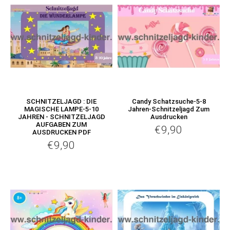
SCHNITZELJAGD : DIE
Candy Schatzsuche-5-8
MAGISCHE LAMPE-5-10
Jahren-Schnitzeljagd Zum
JAHREN - SCHNITZELJAGD
Ausdrucken
AUFGABEN ZUM
€9,90
€9,90
Normaler
AUSDRUCKEN PDF
Preis
€9,90
€9,90
Normaler
Preis