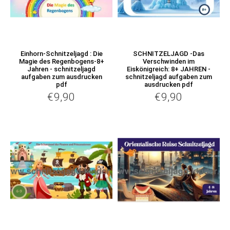
Einhorn-Schnitzeljagd : Die
SCHNITZELJAGD -Das
Magie des Regenbogens-8+
Verschwinden im
Jahren - schnitzeljagd
Eiskönigreich: 8+ JAHREN -
aufgaben zum ausdrucken
schnitzeljagd aufgaben zum
pdf
ausdrucken pdf
€9,90
€9,90
€9,90
€9,90
Normaler
Normaler
Preis
Preis