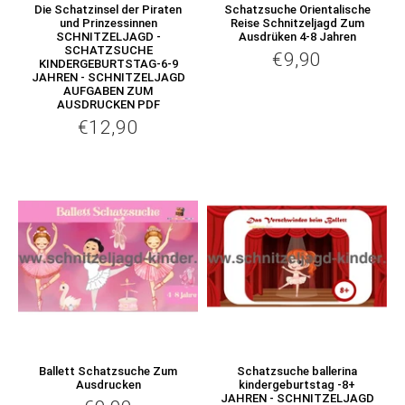
Die Schatzinsel der Piraten
Schatzsuche Orientalische
und Prinzessinnen
Reise Schnitzeljagd Zum
SCHNITZELJAGD -
Ausdrüken 4-8 Jahren
SCHATZSUCHE
€9,90
€9,90
Normaler
KINDERGEBURTSTAG-6-9
JAHREN - SCHNITZELJAGD
Preis
AUFGABEN ZUM
AUSDRUCKEN PDF
€12,90
€12,90
Normaler
Preis
Ballett Schatzsuche Zum
Schatzsuche ballerina
Ausdrucken
kindergeburtstag -8+
JAHREN - SCHNITZELJAGD