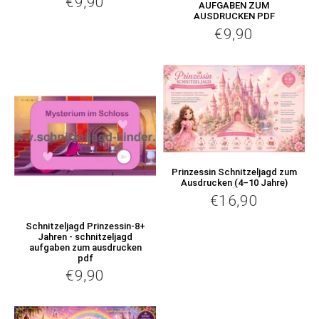
€9,90
€9,90
Normaler
AUFGABEN ZUM
AUSDRUCKEN PDF
Preis
€9,90
€9,90
Normaler
Preis
Prinzessin Schnitzeljagd zum
Ausdrucken (4–10 Jahre)
€16,90
€16,90
Normaler
Preis
Schnitzeljagd Prinzessin-8+
Jahren - schnitzeljagd
aufgaben zum ausdrucken
pdf
€9,90
€9,90
Normaler
Preis