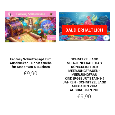
BALD ERHÄLTLICH
Fantasy Schnitzeljagd zum
SCHNITZELJAGD
Ausdrucken - Schatzsuche
MEERJUNGFRAU : DAS
für Kinder von 4-8 Jahren
KÖNIGREICH DER
MEERJUNGFRAUEN -
€9,90
€9,90
Normaler
MEERJUNGFRAU
KINDERGEBURTSTAG-8-9
Preis
JAHREN - SCHNITZELJAGD
AUFGABEN ZUM
AUSDRUCKEN PDF
€9,90
€9,90
Normaler
Preis