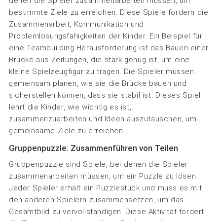
denen die Spieler zusammenarbeiten müssen, um
bestimmte Ziele zu erreichen. Diese Spiele fördern die
Zusammenarbeit, Kommunikation und
Problemlösungsfähigkeiten der Kinder. Ein Beispiel für
eine Teambuilding-Herausforderung ist das Bauen einer
Brücke aus Zeitungen, die stark genug ist, um eine
kleine Spielzeugfigur zu tragen. Die Spieler müssen
gemeinsam planen, wie sie die Brücke bauen und
sicherstellen können, dass sie stabil ist. Dieses Spiel
lehrt die Kinder, wie wichtig es ist,
zusammenzuarbeiten und Ideen auszutauschen, um
gemeinsame Ziele zu erreichen.
Gruppenpuzzle: Zusammenführen von Teilen
Gruppenpuzzle sind Spiele, bei denen die Spieler
zusammenarbeiten müssen, um ein Puzzle zu lösen.
Jeder Spieler erhält ein Puzzlestück und muss es mit
den anderen Spielern zusammensetzen, um das
Gesamtbild zu vervollständigen. Diese Aktivität fördert