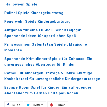
Halloween Spiele
Polizei Spiele Kindergeburtstag
Feuerwehr Spiele Kindergeburtstag
Aufgaben für eine Fußball-Schnitzeljagd:
Spannende Ideen für sportlichen Spaß!
Prinzessinnen Geburtstag Spiele : Magische
Momente
Spannende Krimidinner-Spiele für Zuhause: Ein
unvergessliches Abenteuer für Kinder
Rätsel Für Kindergeburtstage 5 Jahre-Knifflige
Knobelrätsel für unvergessliche Kindergeburtstage
Escape Room Spiel für Kinder: Ein aufregendes
Abenteuer zum Lernen und Spaß haben
Teilen
Auf
Twittern
Auf
Pinnen
Auf