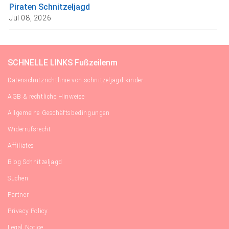
Piraten Schnitzeljagd
Jul 08, 2026
SCHNELLE LINKS Fußzeilenm
Datenschutzrichtlinie von schnitzeljagd-kinder
AGB & rechtliche Hinweise
Allgemeine Geschäftsbedingungen
Widerrufsrecht
Affiliates
Blog Schnitzeljagd
Suchen
Partner
Privacy Policy
Legal Notice