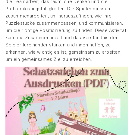
die Teamarbeit, das räumliche Denken und die
Problemlösungsfähigkeiten. Die Spieler müssen
zusammenarbeiten, um herauszufinden, wie ihre
Puzzlestücke zusammenpassen, und kommunizieren,
um die richtige Positionierung zu finden. Diese Aktivität
kann die Zusammenarbeit und das Verständnis der
Spieler füreinander stärken und ihnen helfen, zu
erkennen, wie wichtig es ist, gemeinsam zu arbeiten,
um ein gemeinsames Ziel zu erreichen.