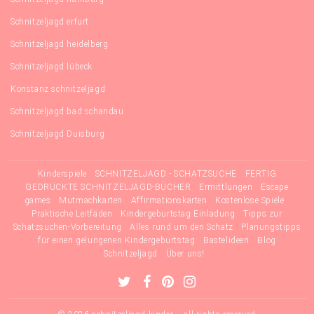
Schnitzeljagd erfurt
Schnitzeljagd heidelberg
Schnitzeljagd lübeck
Konstanz schnitzeljagd
Schnitzeljagd bad schandau
Schnitzeljagd Duisburg
Kinderspiele
SCHNITZELJAGD - SCHATZSUCHE
FERTIG
GEDRUCKTE SCHNITZELJAGD-BÜCHER
Ermittlungen
Escape
games
Mutmachkarten
Affirmationskarten
Kostenlose Spiele
Praktische Leitfäden
Kindergeburtstag Einladung
Tipps zur
Schatzsuchen-Vorbereitung
Alles rund um den Schatz
Planungstipps
für einen gelungenen Kindergeburtstag
Bastelideen
Blog
Schnitzeljagd
Über uns!