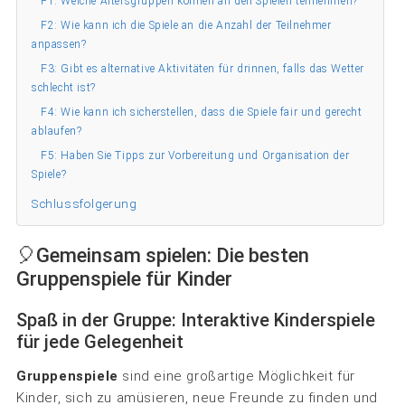
F1: Welche Altersgruppen können an den Spielen teilnehmen?
F2: Wie kann ich die Spiele an die Anzahl der Teilnehmer
anpassen?
F3: Gibt es alternative Aktivitäten für drinnen, falls das Wetter
schlecht ist?
F4: Wie kann ich sicherstellen, dass die Spiele fair und gerecht
ablaufen?
F5: Haben Sie Tipps zur Vorbereitung und Organisation der
Spiele?
Schlussfolgerung
🎈Gemeinsam spielen: Die besten
Gruppenspiele für Kinder
Spaß in der Gruppe: Interaktive Kinderspiele
für jede Gelegenheit
Gruppenspiele
sind eine großartige Möglichkeit für
Kinder, sich zu amüsieren, neue Freunde zu finden und