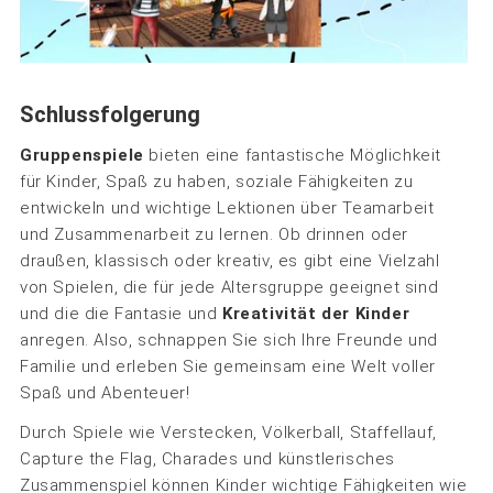
Schlussfolgerung
Gruppenspiele
bieten eine fantastische Möglichkeit
für Kinder, Spaß zu haben, soziale Fähigkeiten zu
entwickeln und wichtige Lektionen über Teamarbeit
und Zusammenarbeit zu lernen. Ob drinnen oder
draußen, klassisch oder kreativ, es gibt eine Vielzahl
von Spielen, die für jede Altersgruppe geeignet sind
und die die Fantasie und
Kreativität der Kinder
anregen. Also, schnappen Sie sich Ihre Freunde und
Familie und erleben Sie gemeinsam eine Welt voller
Spaß und Abenteuer!
Durch Spiele wie Verstecken, Völkerball, Staffellauf,
Capture the Flag, Charades und künstlerisches
Zusammenspiel können Kinder wichtige Fähigkeiten wie