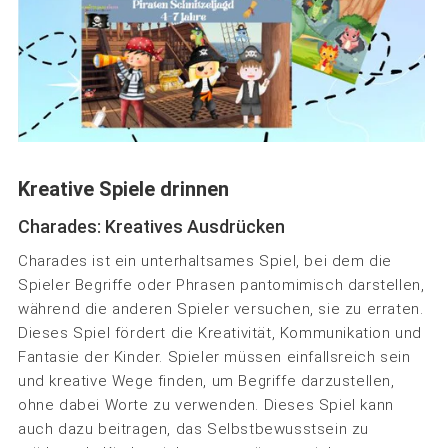
Kreative Spiele drinnen
Charades: Kreatives Ausdrücken
Charades ist ein unterhaltsames Spiel, bei dem die
Spieler Begriffe oder Phrasen pantomimisch darstellen,
während die anderen Spieler versuchen, sie zu erraten.
Dieses Spiel fördert die Kreativität, Kommunikation und
Fantasie der Kinder. Spieler müssen einfallsreich sein
und kreative Wege finden, um Begriffe darzustellen,
ohne dabei Worte zu verwenden. Dieses Spiel kann
auch dazu beitragen, das Selbstbewusstsein zu