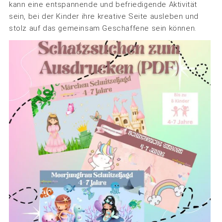
kann eine entspannende und befriedigende Aktivität
sein, bei der Kinder ihre kreative Seite ausleben und
stolz auf das gemeinsam Geschaffene sein können.