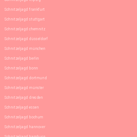
Schnitzeljagd frankfurt
Schnitzeljagd stuttgart
Schnitzeljagd chemnitz
Schnitzeljagd düsseldorf
Schnitzeljagd münchen
Schnitzeljagd berlin
Schnitzeljagd bonn
Schnitzeljagd dortmund
Schnitzeljagd münster
Schnitzeljagd dresden
Schnitzeljagd essen
Schnitzeljagd bochum
Schnitzeljagd hannover
Schnitzeljagd hamburg