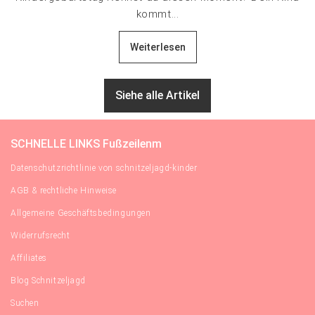
kommt...
Weiterlesen
Siehe alle Artikel
SCHNELLE LINKS Fußzeilenm
Datenschutzrichtlinie von schnitzeljagd-kinder
AGB & rechtliche Hinweise
Allgemeine Geschäftsbedingungen
Widerrufsrecht
Affiliates
Blog Schnitzeljagd
Suchen