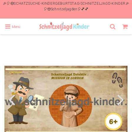
🎉🎈😍SCHATZSUCHE-KINDERGEBURTSTAG-SCHNITZELJAGD-KINDER🎉
🎈😍Schnitzeljagden🎈💕💕
Menü