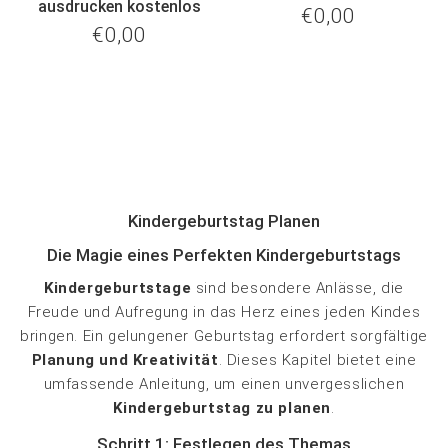
ausdrucken kostenlos
€0,00
€0,00
Normaler
€0,00
€0,00
Preis
Normaler
Preis
Kindergeburtstag Planen
Die Magie eines Perfekten Kindergeburtstags
Kindergeburtstage
sind besondere Anlässe, die
Freude und Aufregung in das Herz eines jeden Kindes
bringen. Ein gelungener Geburtstag erfordert sorgfältige
Planung und Kreativität
. Dieses Kapitel bietet eine
umfassende Anleitung, um einen unvergesslichen
Kindergeburtstag zu planen
.
Schritt 1: Festlegen des Themas