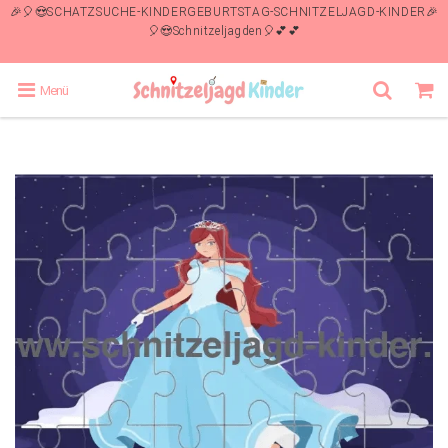
🎉🎈😍SCHATZSUCHE-KINDERGEBURTSTAG-SCHNITZELJAGD-KINDER🎉
🎈😍Schnitzeljagden🎈💕💕
Menü