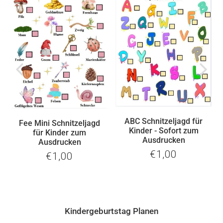
ABC Schnitzeljagd für
Fee Mini Schnitzeljagd
Kinder - Sofort zum
für Kinder zum
Ausdrucken
Ausdrucken
€1,00
€1,00
€1,00
Normaler
€1,00
Normaler
Preis
Preis
Kindergeburtstag Planen