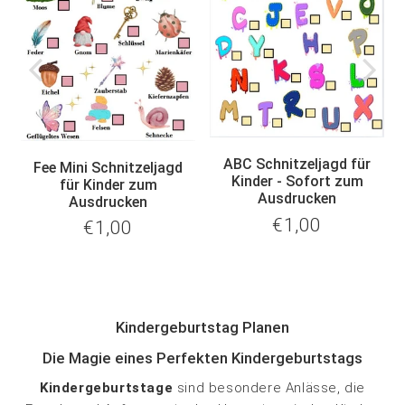
ABC Schnitzeljagd für
Fee Mini Schnitzeljagd
Kinder - Sofort zum
für Kinder zum
Ausdrucken
Ausdrucken
€1,00
€1,00
€1,00
Normaler
€1,00
Normaler
Preis
Preis
Kindergeburtstag Planen
Die Magie eines Perfekten Kindergeburtstags
Kindergeburtstage
sind besondere Anlässe, die