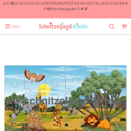
🎉🎈😍SCHATZSUCHE-KINDERGEBURTSTAG-SCHNITZELJAGD-KINDER🎉
🎈😍Schnitzeljagden🎈💕💕
Menü