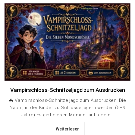
Vampirschloss-Schnitzeljagd zum Ausdrucken
🦇 Vampirschloss-Schnitzeljagd zum Ausdrucken: Die
Nacht, in der Kinder zu Schlüsseljägern werden (5–9
Jahre) Es gibt diesen Moment auf jedem...
Weiterlesen