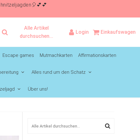
itzeljagden🎈💕💕
Alle Artikel
Login
Einkaufswagen
durchsuchen...
Escape games
Mutmachkarten
Affirmationskarten
ereitung
Alles rund um den Schatz
zeljagd
Über uns!