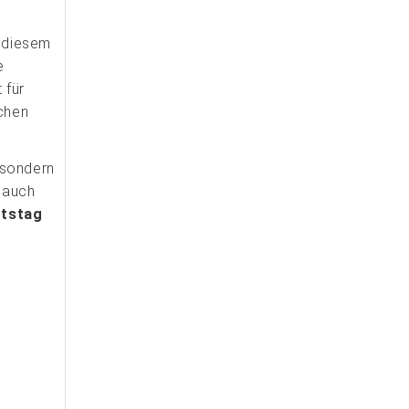
n diesem
e
t für
chen
 sondern
f auch
rtstag