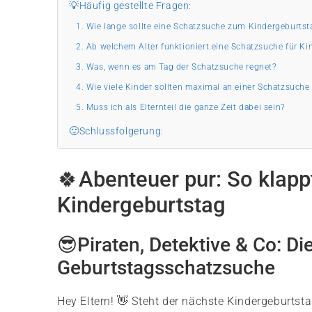
💡Häufig gestellte Fragen:
1. Wie lange sollte eine Schatzsuche zum Kindergeburtst
2. Ab welchem Alter funktioniert eine Schatzsuche für Ki
3. Was, wenn es am Tag der Schatzsuche regnet?
4. Wie viele Kinder sollten maximal an einer Schatzsuche
5. Muss ich als Elternteil die ganze Zeit dabei sein?
🙂Schlussfolgerung:
🍀Abenteuer pur: So klap
Kindergeburtstag
😎Piraten, Detektive & Co: Di
Geburtstagsschatzsuche
Hey Eltern! 👋 Steht der nächste Kindergeburtstag