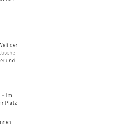
Welt der
ktische
der und
l – im
hr Platz
önnen