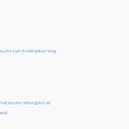
tzsuche zum Kindergeburtstag
schatzsuche reibungslos ab
nend