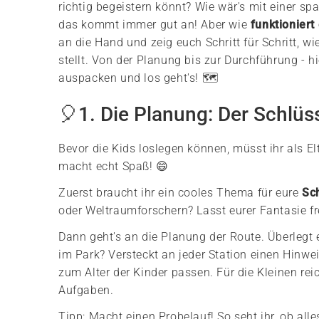
richtig begeistern könnt? Wie wär's mit einer 
das kommt immer gut an! Aber wie
funktioniert
an die Hand und zeig euch Schritt für Schritt, wi
stellt. Von der Planung bis zur Durchführung - hi
auspacken und los geht's! 🗺️
🎈1. Die Planung: Der Schlüs
Bevor die Kids loslegen können, müsst ihr als Elt
macht echt Spaß! 😄
Zuerst braucht ihr ein cooles Thema für eure
Sc
oder Weltraumforschern? Lasst eurer Fantasie freie
Dann geht's an die Planung der Route. Überlegt 
im Park? Versteckt an jeder Station einen Hinwei
zum Alter der Kinder passen. Für die Kleinen rei
Aufgaben.
Tipp: Macht einen Probelauf! So seht ihr, ob all