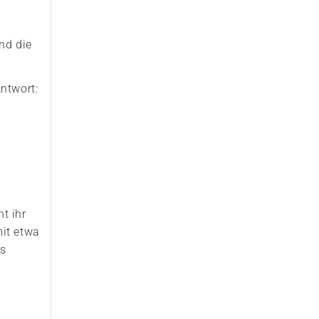
nd die
Antwort:
t ihr
mit etwa
ds