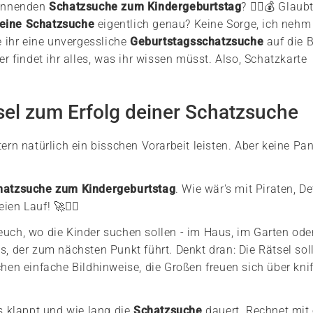
spannenden
Schatzsuche zum Kindergeburtstag
? 🏴‍☠️💰 Glaub
 eine Schatzsuche
eigentlich genau? Keine Sorge, ich nehm
e ihr eine unvergessliche
Geburtstagsschatzsuche
auf die 
er findet ihr alles, was ihr wissen müsst. Also, Schatzkarte
sel zum Erfolg deiner Schatzsuche
ern natürlich ein bisschen Vorarbeit leisten. Aber keine Pan
hatzsuche zum Kindergeburtstag
. Wie wär's mit Piraten, D
n Lauf! 🚀🕵️‍♀️
euch, wo die Kinder suchen sollen - im Haus, im Garten ode
s, der zum nächsten Punkt führt. Denkt dran: Die Rätsel sol
chen einfache Bildhinweise, die Großen freuen sich über knif
es klappt und wie lang die
Schatzsuche
dauert. Rechnet mit 