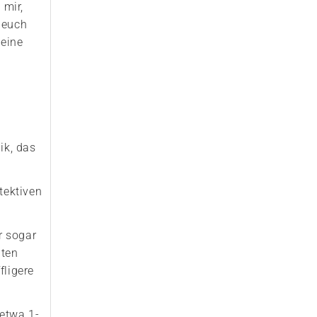
t mir,
 euch
Beine
ik, das
etektiven
r sogar
lten
fligere
etwa 1-