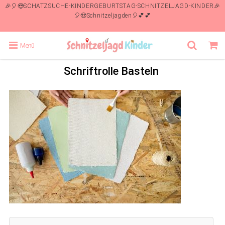
🎉🎈😍SCHATZSUCHE-KINDERGEBURTSTAG-SCHNITZELJAGD-KINDER🎉
🎈😍Schnitzeljagden🎈💕💕
Menü
Schriftrolle Basteln