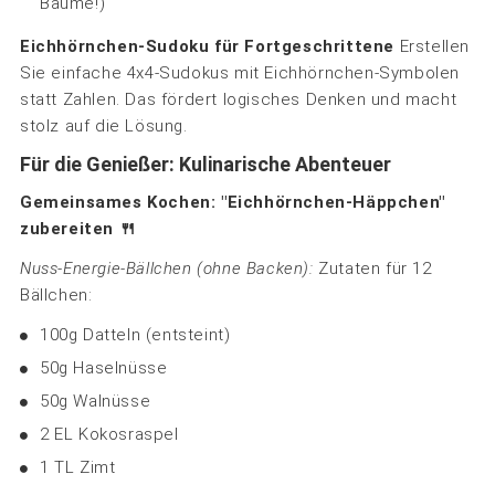
Bäume!)
Eichhörnchen-Sudoku für Fortgeschrittene
Erstellen
Sie einfache 4x4-Sudokus mit Eichhörnchen-Symbolen
statt Zahlen. Das fördert logisches Denken und macht
stolz auf die Lösung.
Für die Genießer: Kulinarische Abenteuer
Gemeinsames Kochen: "Eichhörnchen-Häppchen"
zubereiten 🍴
Nuss-Energie-Bällchen (ohne Backen):
Zutaten für 12
Bällchen:
100g Datteln (entsteint)
50g Haselnüsse
50g Walnüsse
2 EL Kokosraspel
1 TL Zimt