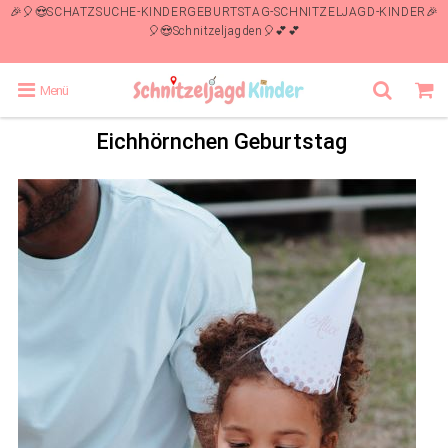
🎉🎈😍SCHATZSUCHE-KINDERGEBURTSTAG-SCHNITZELJAGD-KINDER🎉
🎈😍Schnitzeljagden🎈💕💕
Menü
Eichhörnchen Geburtstag