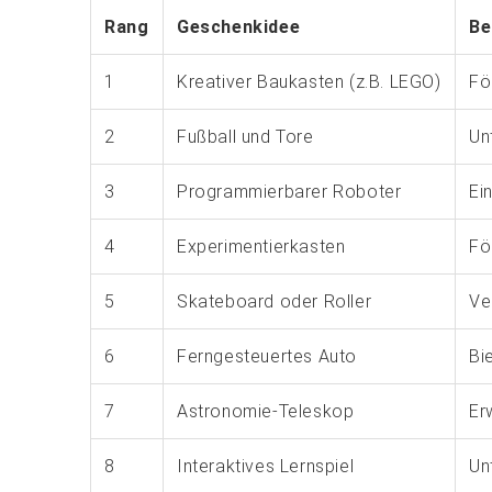
Rang
Geschenkidee
Be
1
Kreativer Baukasten (z.B. LEGO)
Fö
2
Fußball und Tore
Un
3
Programmierbarer Roboter
Ei
4
Experimentierkasten
Fö
5
Skateboard oder Roller
Ve
6
Ferngesteuertes Auto
Bi
7
Astronomie-Teleskop
Er
8
Interaktives Lernspiel
Un