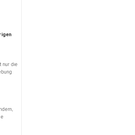
rigen
 nur die
gebung
ndern,
ie