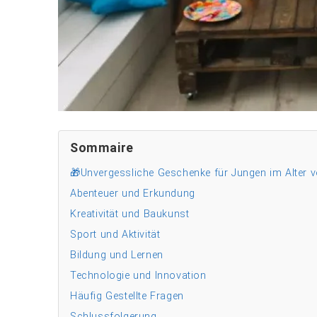
Sommaire
🎁Unvergessliche Geschenke für Jungen im Alter v
Abenteuer und Erkundung
Kreativität und Baukunst
Sport und Aktivität
Bildung und Lernen
Technologie und Innovation
Häufig Gestellte Fragen
Schlussfolgerung