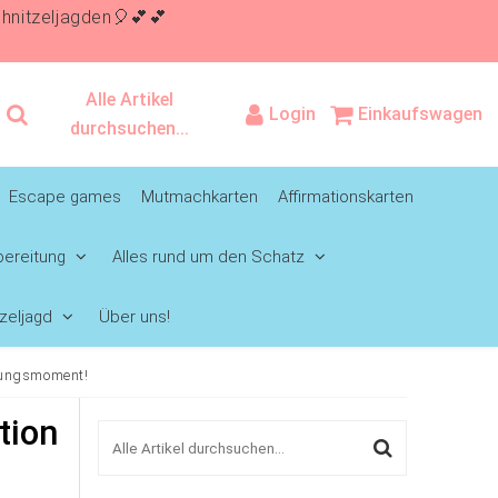
itzeljagden🎈💕💕
Alle Artikel
Login
Einkaufswagen
durchsuchen...
Escape games
Mutmachkarten
Affirmationskarten
ereitung
Alles rund um den Schatz
zeljagd
Über uns!
chungsmoment!
tion