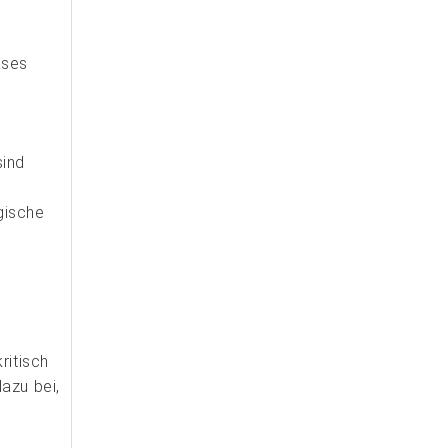
ases
sind
gische
e
ritisch
azu bei,