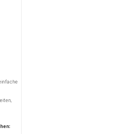
einfache
eiten,
chen: