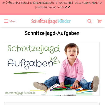
🎉🎈😍SCHATZSUCHE-KINDERGEBURTSTAG-SCHNITZELJAGD-KINDER🎉
🎈😍Schnitzeljagden🎈💕💕
Menü
Schnitzeljagd-Aufgaben