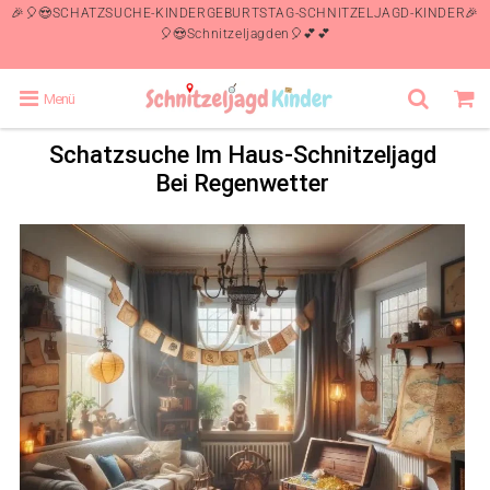
🎉🎈😍SCHATZSUCHE-KINDERGEBURTSTAG-SCHNITZELJAGD-KINDER🎉
🎈😍Schnitzeljagden🎈💕💕
Menü
Schatzsuche Im Haus-Schnitzeljagd
Bei Regenwetter