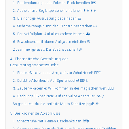
1. Routenplanung: Jede Ecke im Blick behalten 🗺️
2. Ausreichend Begleitpersonen einplanen 👩‍👩‍👧‍👦
3. Die richtige Ausrüstung dabeihaben 🎒
4. Sicherheitsregeln mit den Kindern besprechen 📜
5. Der Notfallplan: Auf alles vorbereitet sein 🚑
6. Erwachsene mit klaren Aufgaben einteilen 🎯
Zusammengefasst: Der Spaß ist sicher! 🎉
4. Thematische Gestaltung der
Geburtstagsschatzsuche
1. Piraten-Schatzsuche: Arrr, auf zur Schatzinsel! 🏴‍☠️🌴
2. Detektiv-Abenteuer: Auf Spurensuche! 🕵️‍♂️🔍
3. Zauber-Akademie: Willkommen in der magischen Welt 🧙‍♀️✨
4. Dschungel-Expedition: Auf ins wilde Abenteuer! 🐒🌿
So gestaltest du die perfekte Motto-Schnitzeljagd! 🎉
5. Der krönende Abschluss
1. Schatztruhe mit kleinen Geschenktüten 🎁🌟
2. Gemeinsames Picknick: Zeit zum Durchatmen und Erzählen