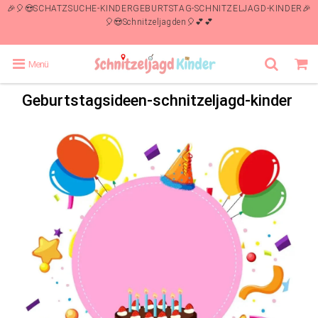
🎉🎈😍SCHATZSUCHE-KINDERGEBURTSTAG-SCHNITZELJAGD-KINDER🎉
🎈😍Schnitzeljagden🎈💕💕
Menü
Geburtstagsideen-schnitzeljagd-kinder