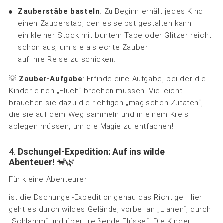
Zauberstäbe basteln
: Zu Beginn erhält jedes Kind
einen Zauberstab, den es selbst gestalten kann –
ein kleiner Stock mit buntem Tape oder Glitzer reicht
schon aus, um sie als echte Zauber
auf ihre Reise zu schicken.
💡
Zauber-Aufgabe
: Erfinde eine Aufgabe, bei der die
Kinder einen „Fluch“ brechen müssen. Vielleicht
brauchen sie dazu die richtigen „magischen Zutaten“,
die sie auf dem Weg sammeln und in einem Kreis
ablegen müssen, um die Magie zu entfachen!
4.
Dschungel-Expedition: Auf ins wilde
Abenteuer!
🐒🌿
Für kleine Abenteurer
ist die Dschungel-Expedition genau das Richtige! Hier
geht es durch wildes Gelände, vorbei an „Lianen“, durch
„Schlamm“ und über „reißende Flüsse“. Die Kinder