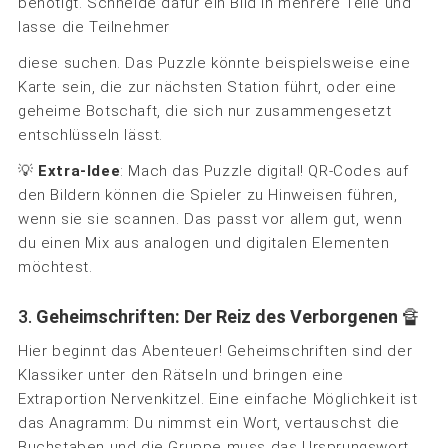
benötigt. Schneide dafür ein Bild in mehrere Teile und
lasse die Teilnehmer
diese suchen. Das Puzzle könnte beispielsweise eine
Karte sein, die zur nächsten Station führt, oder eine
geheime Botschaft, die sich nur zusammengesetzt
entschlüsseln lässt.
💡
Extra-Idee
: Mach das Puzzle digital! QR-Codes auf
den Bildern können die Spieler zu Hinweisen führen,
wenn sie sie scannen. Das passt vor allem gut, wenn
du einen Mix aus analogen und digitalen Elementen
möchtest.
3.
Geheimschriften: Der Reiz des Verborgenen
🔏
Hier beginnt das Abenteuer! Geheimschriften sind der
Klassiker unter den Rätseln und bringen eine
Extraportion Nervenkitzel. Eine einfache Möglichkeit ist
das Anagramm: Du nimmst ein Wort, vertauschst die
Buchstaben und die Gruppe muss das Ursprungswort